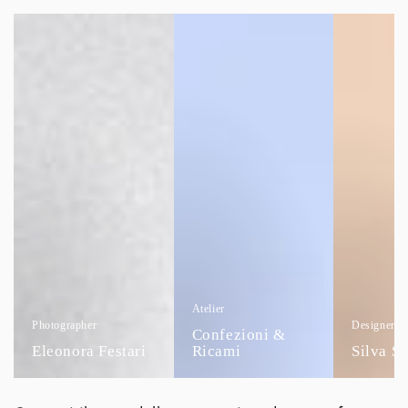
Atelier
Photographer
Designer
Confezioni &
Eleonora Festari
Ricami
Silva S